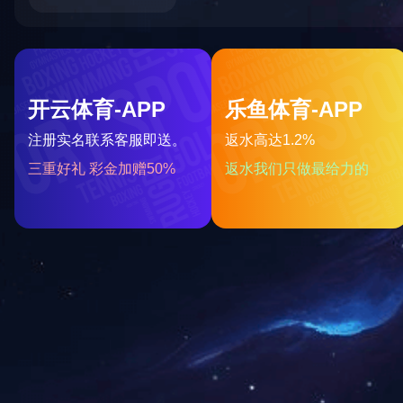
新闻（3）
未找到搜索结果！
关于我们
公司简介
营业执照
荣誉资质
产品中心
扬尘监测仪
气体探测器
粉尘检测仪
查看更多+
新闻中心
公司新闻