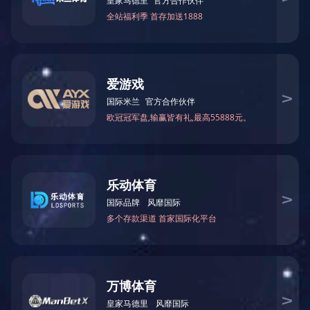
产品中心
Product
扬尘监测仪
颗粒物（扬尘）检测仪
微型环境空气质量监控系统
挥发性有机物（TVOC）在线监测系统
β射线（扬尘）检测仪
气体探测器
分总一体气体探测器
点型可燃气体探测器
毒性气体探测器
固定式六合一气体探测器
红外气体探测器
分线气体探测器
点型可燃气体探测器
毒性气体探测器
总线气体探测器
点型可燃气体探测器
毒性气体探测器