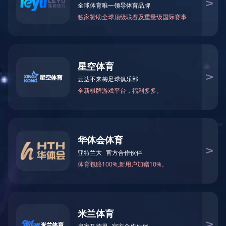
产品中心
扬尘监测仪
气体探测器
粉尘检测仪
气体粉尘报警控制器
配套产品系列
环境监测系统
解决方案
新闻资讯
公司新闻
行业新闻
常见问题
在线留言
开云(中国)
开云(中国)
您当前的位置 ：
首 页
>
产品中心
>
粉尘报警控制器