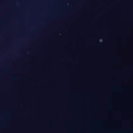
地址： 盐城市盐南高新区文港南路49号1号组楼七楼
网址：
www.devdasshetty.com
联 系 人：刘经理
电 话：13375256876
JH-FD型可燃气体报警控制器
关于我们
公司简介
营业执照
荣誉资质