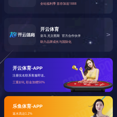
便携手持气体检测仪
便携单一气体检测报警仪
便携多合一气体检测报警仪
气体分析仪
气体分析仪（气动型）
气体分析仪（电动型）
独立气体探测器
单点壁挂气体探测器
粉尘检测仪
固定式粉尘浓度探测器
便携式粉尘浓度检测仪
插入式粉尘浓度探测器
棒式插入粉尘浓度探测器
环形插入粉尘浓度探测器
气体粉尘报警控制器
气体报警控制器
粉尘报警控制器
一氧化碳报警控制器
工业气体报警控制器